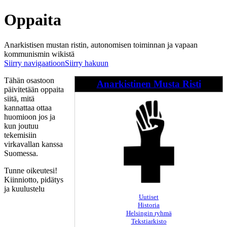
Oppaita
Anarkistisen mustan ristin, autonomisen toiminnan ja vapaan
kommunismin wikistä
Siirry navigaatioon
Siirry hakuun
Tähän osastoon
Anarkistinen Musta Risti
päivitetään oppaita
siitä, mitä
kannattaa ottaa
huomioon jos ja
kun joutuu
tekemisiin
virkavallan kanssa
Suomessa.
Tunne oikeutesi!
Kiinniotto, pidätys
ja kuulustelu
Uutiset
Historia
Helsingin ryhmä
Tekstiarkisto