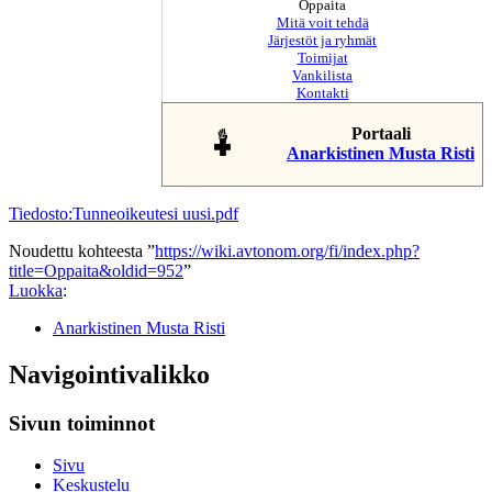
Oppaita
Mitä voit tehdä
Järjestöt ja ryhmät
Toimijat
Vankilista
Kontakti
Portaali
Anarkistinen Musta Risti
Tiedosto:Tunneoikeutesi uusi.pdf
Noudettu kohteesta ”
https://wiki.avtonom.org/fi/index.php?
title=Oppaita&oldid=952
”
Luokka
:
Anarkistinen Musta Risti
Navigointivalikko
Sivun toiminnot
Sivu
Keskustelu