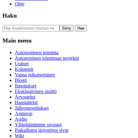
Ohje
Haku
Main menu
Autonominen toiminta
Autonomisen toiminnan projektit
Uutiset
Kolumnit
Vapaa julkaiseminen
Blogit
Ilmoitukset
Eksklusiivinen sisältö
Arvostelut
Haastattelut
Jälleenpostitukset
Agitprop
Audio
Ylläpitämämme sivustot
Paikallisten järjestöjen sivut
Wiki