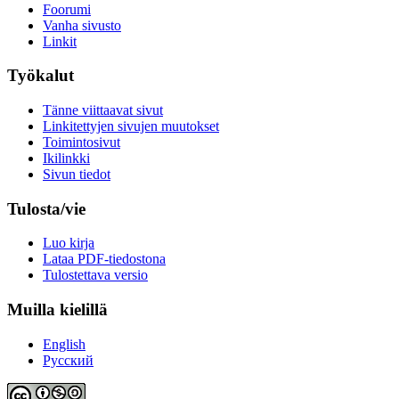
Foorumi
Vanha sivusto
Linkit
Työkalut
Tänne viittaavat sivut
Linkitettyjen sivujen muutokset
Toimintosivut
Ikilinkki
Sivun tiedot
Tulosta/vie
Luo kirja
Lataa PDF-tiedostona
Tulostettava versio
Muilla kielillä
English
Русский