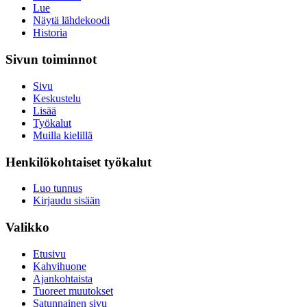
Lue
Näytä lähdekoodi
Historia
Sivun toiminnot
Sivu
Keskustelu
Lisää
Työkalut
Muilla kielillä
Henkilökohtaiset työkalut
Luo tunnus
Kirjaudu sisään
Valikko
Etusivu
Kahvihuone
Ajankohtaista
Tuoreet muutokset
Satunnainen sivu