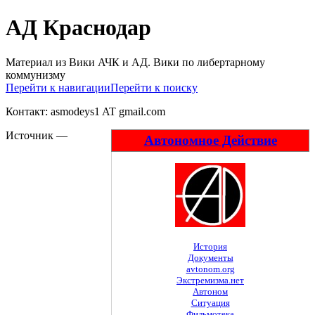
АД Краснодар
Материал из Вики АЧК и АД. Вики по либертарному
коммунизму
Перейти к навигации
Перейти к поиску
Контакт: asmodeys1 AT gmail.com
Источник —
Автономное Действие
История
Документы
avtonom.org
Экстремизма.нет
Автоном
Ситуация
Фильмотека