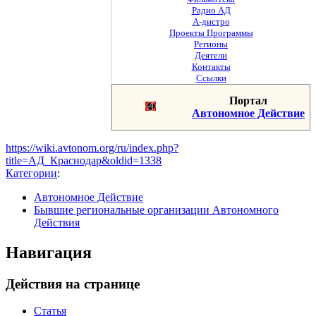
Радио АД
А-дистро
Проекты Программы
Регионы
Деятели
Контакты
Ссылки
Портал
Автономное Действие
https://wiki.avtonom.org/ru/index.php?
title=АД_Краснодар&oldid=1338
Категории
:
Автономное Действие
Бывшие региональные организации Автономного
Действия
Навигация
Действия на странице
Статья