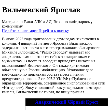
Вильчевский Ярослав
Материал из Вики АЧК и АД. Вики по либертарному
коммунизму
Перейти к навигации
Перейти к поиску
В июле 2023 года приговорен к двум годам заключения в
колонии. 4 января 32-летнего Ярослава Вильчевского
задержали из-за поста в его телеграм-канале об анархисте
Михаиле Жлобицком. "Радио свобода" называет его
анархистом, сам он относит себя к зоозащитникам и
музыкантам. В посте "Свободы" приводятся цитаты из
высказываний Вильчевского. Он также критиковал
объявленную в России мобилизацию. Уголовное дело
возбуждено по признакам состава преступления,
предусмотренного ч. 2 ст. 205.2 УК РФ («Публичное
оправдание терроризма, совершенное с использованием сети
«Интернет»). Явку с повинной, как утверждают некоторые
каналы, Вильчевский не писал, но вину признал.
Анархический Чёрный Крест