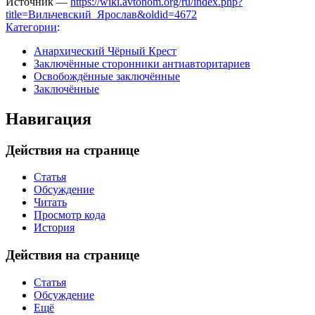
Источник —
https://wiki.avtonom.org/ru/index.php?
title=Вильчевский_Ярослав&oldid=4672
Категории
:
Анархический Чёрный Крест
Заключённые сторонники антиавторитариев
Освобождённые заключённые
Заключённые
Навигация
Действия на странице
Статья
Обсуждение
Читать
Просмотр кода
История
Действия на странице
Статья
Обсуждение
Ещё