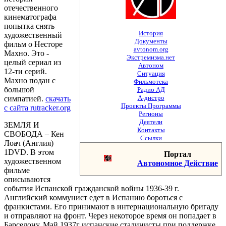
отечественного
кинематографа
попытка снять
История
художественный
Документы
фильм о Несторе
avtonom.org
Махно. Это -
Экстремизма.нет
целый сериал из
Автоном
12-ти серий.
Ситуация
Махно подан с
Фильмотека
большой
Радио АД
А-дистро
симпатией.
скачать
Проекты Программы
с сайта rutracker.org
Регионы
Деятели
ЗЕМЛЯ И
Контакты
СВОБОДА – Кен
Ссылки
Лоач (Англия)
1DVD. В этом
Портал
художественном
Автономное Действие
фильме
описываются
события Испанской гражданской войны 1936-39 г.
Английский коммунист едет в Испанию бороться с
франкистами. Его принимают в интернациональную бригаду
и отправляют на фронт. Через некоторое время он попадает в
Барселону. Май 1937г испанские сталинисты при поддержке