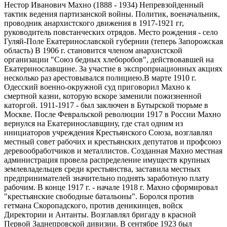
Нестор Иванович Махно (1888 - 1934) Непревзойденный
тактик ведения партизанской войны. Политик, военачальник,
проводник анархистского движения в 1917-1921 гг,
руководитель повстанческих отрядов. Место рождения - село
Гуляй-Поле Екатеринославской губернии (теперь Запорожская
область) В 1906 г. становится членом анархистской
организации "Союз бедных хлеборобов", действовавшей на
Екатеринославщине. За участие в экспроприационных акциях
несколько раз арестовывался полициею.В марте 1910 г.
Одесский военно-окружной суд приговорил Махно к
смертной казни, которую вскоре заменили пожизненной
каторгой. 1911-1917 - был заключен в Бутырской тюрьме в
Москве. После Февральской революции 1917 в России Махно
вернулся на Екатеринославщину, где стал одним из
инициаторов учреждения Крестьянского Союза, возглавлял
местный совет рабочих и крестьянских депутатов и профсоюз
деревообработчиков и металлистов. Созданная Махно местная
администрация провела распределение имуществ крупных
землевладельцев среди крестьянства, заставила местных
предпринимателей значительно поднять заработную плату
рабочим. В конце 1917 г. - начале 1918 г. Махно сформировал
"крестьянские свободные батальоны". Боролся против
гетмана Скоропадского, против деникинцев, войск
Директории и Антанты. Возглавлял бригаду в красной
Первой Заднепровской дивизии. В сентябре 1923 был