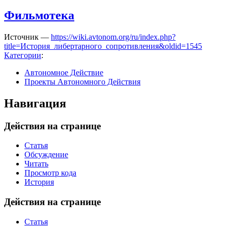
Фильмотека
Источник —
https://wiki.avtonom.org/ru/index.php?
title=История_либертарного_сопротивления&oldid=1545
Категории
:
Автономное Действие
Проекты Автономного Действия
Навигация
Действия на странице
Статья
Обсуждение
Читать
Просмотр кода
История
Действия на странице
Статья