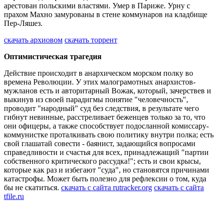
арестован польскими властями. Умер в Париже. Урну с
прахом Махно замурованы в стене коммунаров на кладбище
Пер-Ляшез.
скачать архиовом
скачать торрент
Оптимистическая трагедия
Действие происходит в анархическом морском полку во
времена Революции. У этих малограмотных анархистов-
мужланов есть и авторитарный Вожак, который, зачерствев и
выкинув из своей парадигмы понятие "человечность",
проводит "народный" суд без следствия, в результате чего
гибнут невинные, расстреливает беженцев только за то, что
они офицеры, а также способствует подосланной комиссару-
коммунистке проталкивать свою политику внутри полка; есть
свой глашатай совести - баянист, задающийся вопросами
справедливости и счастья для всех, принадлежащий "партии
собственного критического рассудка!"; есть и свои крысы,
которые как раз и избегают "суда", но становятся причинами
катастрофы. Может быть полезно для рефлексии о том, куда
бы не скатиться.
скачать с сайта rutracker.org
скачать с сайта
tfile.ru