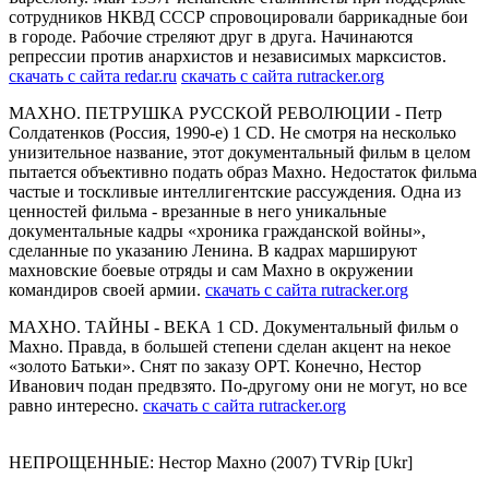
сотрудников НКВД СССР спровоцировали баррикадные бои
в городе. Рабочие стреляют друг в друга. Начинаются
репрессии против анархистов и независимых марксистов.
скачать с сайта redar.ru
скачать с сайта rutracker.org
МАХНО. ПЕТРУШКА РУССКОЙ РЕВОЛЮЦИИ - Петр
Солдатенков (Россия, 1990-е) 1 CD. Не смотря на несколько
унизительное название, этот документальный фильм в целом
пытается объективно подать образ Махно. Недостаток фильма
частые и тоскливые интеллигентские рассуждения. Одна из
ценностей фильма - врезанные в него уникальные
документальные кадры «хроника гражданской войны»,
сделанные по указанию Ленина. В кадрах маршируют
махновские боевые отряды и сам Махно в окружении
командиров своей армии.
скачать с сайта rutracker.org
МАХНО. ТАЙНЫ - ВЕКА 1 CD. Документальный фильм о
Махно. Правда, в большей степени сделан акцент на некое
«золото Батьки». Снят по заказу ОРТ. Конечно, Нестор
Иванович подан предвзято. По-другому они не могут, но все
равно интересно.
скачать с сайта rutracker.org
НЕПРОЩЕННЫЕ: Нестор Махно (2007) TVRip [Ukr]