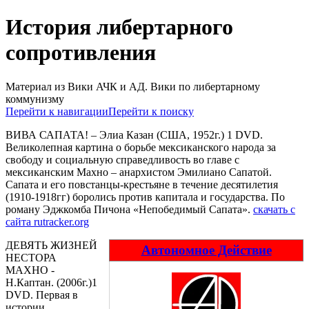
История либертарного
сопротивления
Материал из Вики АЧК и АД. Вики по либертарному
коммунизму
Перейти к навигации
Перейти к поиску
ВИВА САПАТА! – Элиа Казан (США, 1952г.) 1 DVD.
Великолепная картина о борьбе мексиканского народа за
свободу и социальную справедливость во главе с
мексиканским Махно – анархистом Эмилиано Сапатой.
Сапата и его повстанцы-крестьяне в течение десятилетия
(1910-1918гг) боролись против капитала и государства. По
роману Эджкомба Пичона «Непобедимый Сапата».
скачать с
сайта rutracker.org
ДЕВЯТЬ ЖИЗНЕЙ
Автономное Действие
НЕСТОРА
МАХНО -
Н.Каптан. (2006г.)1
DVD. Первая в
истории