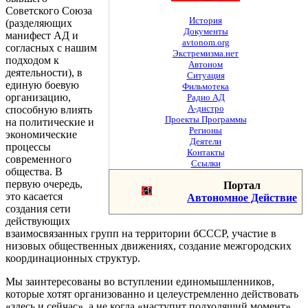
Советского Союза
История
(разделяющих
Документы
манифест АД и
avtonom.org
согласных с нашим
Экстремизма.нет
подходом к
Автоном
деятельности), в
Ситуация
единую боевую
Фильмотека
организацию,
Радио АД
А-дистро
способную влиять
Проекты Программы
на политические и
Регионы
экономические
Деятели
процессы
Контакты
современного
Ссылки
общества. В
первую очередь,
Портал
это касается
Автономное Действие
создания сети
действующих
взаимосвязанных групп на территории бСССР, участие в
низовых общественных движениях, создание межгородских
координационных структур.
Мы заинтересованы во вступлении единомышленников,
которые хотят организованно и целеустремленно действовать
«здесь и сейчас», а не когда «наступит подходящий момент»