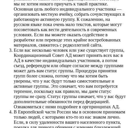
мы не хотим никого приучать к такой практике.
Основная цель любого индивидуального участника —
организовать местную ячейку, собрать сочувствующих в
работающую активную группу. К сожалению, на
русском языке пока очень мало текстов, которые могут
посоветовать как вести деятельность в современных
условиях. Если вы можете оказать содействие в
разработке или переводе этих крайне востребованных
материалов, свяжитесь с редколлегией сайта.
Если вас несколько человек или уже существует группа,
Координационный Совет АД может принять всех вас в
АД в качестве индивидуальных участников, а потом
съезд, референдум или общее согласие между группами
может дать вам статус группы. Процедура принятия
групп более сложна, потому что мы хотим быть
уверены, что у нас будут только самостоятельные и
активные группы. Это означает, что вам потребуется
терпение, поскольку как правило, мы даем статус
группы не сразу. Статус группы означает, что у вас будут
дополнительные обязанности перед федерацией.
Ознакомиться с ними подробнее в оргпринципах АД.
В Европейской части России мы в основном принимаем
только людей, с которыми кто-то из нас знаком лично.
Если, в силу удаленности вашего населенного пункта,
поездка для личного общения с членами близлежащей