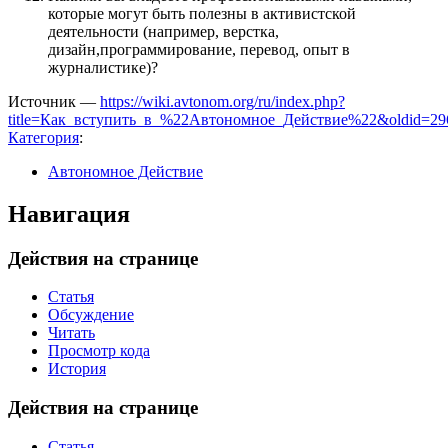
которые могут быть полезны в активистской
деятельности (например, верстка,
дизайн,программирование, перевод, опыт в
журналистике)?
Источник —
https://wiki.avtonom.org/ru/index.php?
title=Как_вступить_в_%22Автономное_Действие%22&oldid=29
Категория
:
Автономное Действие
Навигация
Действия на странице
Статья
Обсуждение
Читать
Просмотр кода
История
Действия на странице
Статья