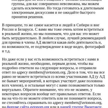
группы, для вас совершенно невозможна, мы можем
сделать исключение. Но тогда готовьтесь к длительным
электронным дискуссиям и не ожидайте быстрого
принятия решения.
В принципе, то же самое касается и людей в Сибири и вне
России и Беларуси. С вами мы тоже очень хотим встретиться
в реальной жизни, но мы понимаем, что для вас это может
быть затруднительно. В любом случае, лучшей рекомендацией
для приема в члены АД является какая-либо деятельность и,
по возможности, ее подтверждение в виде видео, фотографий
и т.д.
Но даже если у вас есть возможность встретиться с нами в
реальной жизни, необходимо, первым делом, чтобы вы
подробно ответили на следующие вопросы, и отправили
ответ по адресу members@avtonom.org. Дело в том, что вы все
равно не можете встретиться со всеми участниками АД (у АД
не бывает мероприятий, в которых участвует даже половина
всех членов), и остальные могут с вами познакомиться только
виртуально. Обратите внимание, что это не экзамен, у
некоторых вопросов вообще нет правильных ответов. Если
вы на что-то не можете ответить или не понимаете вопроса,
не стесняйтесь спрашивать по адресу members@avtonom.org,
на
форуме сайта avtonom.org
или в
нашей группе Вконтакте
.