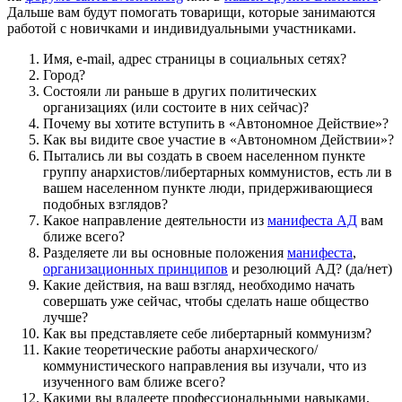
Дальше вам будут помогать товарищи, которые занимаются
работой с новичками и индивидуальными участниками.
Имя, e-mail, адрес страницы в социальных сетях?
Город?
Состояли ли раньше в других политических
организациях (или состоите в них сейчас)?
Почему вы хотите вступить в «Автономное Действие»?
Как вы видите свое участие в «Автономном Действии»?
Пытались ли вы создать в своем населенном пункте
группу анархистов/либертарных коммунистов, есть ли в
вашем населенном пункте люди, придерживающиеся
подобных взглядов?
Какое направление деятельности из
манифеста АД
вам
ближе всего?
Разделяете ли вы основные положения
манифеста
,
организационных принципов
и резолюций АД? (да/нет)
Какие действия, на ваш взгляд, необходимо начать
совершать уже сейчас, чтобы сделать наше общество
лучше?
Как вы представляете себе либертарный коммунизм?
Какие теоретические работы анархического/
коммунистического направления вы изучали, что из
изученного вам ближе всего?
Какими вы владеете профессиональными навыками,