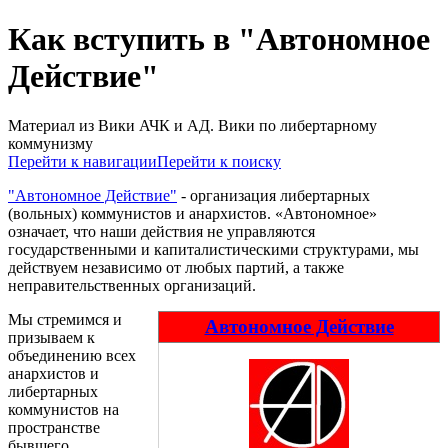
Как вступить в "Автономное
Действие"
Материал из Вики АЧК и АД. Вики по либертарному
коммунизму
Перейти к навигации
Перейти к поиску
"Автономное Действие"
- организация либертарных
(вольных) коммунистов и анархистов. «Автономное»
означает, что наши действия не управляются
государственными и капиталистическими структурами, мы
действуем независимо от любых партий, а также
неправительственных организаций.
Мы стремимся и
Автономное Действие
призываем к
объединению всех
анархистов и
либертарных
коммунистов на
пространстве
бывшего