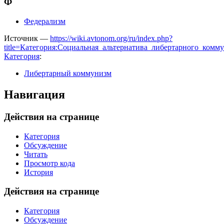
Ф
Федерализм
Источник —
https://wiki.avtonom.org/ru/index.php?
title=Категория:Социальная_альтернатива_либертарного_комм
Категория
:
Либертарный коммунизм
Навигация
Действия на странице
Категория
Обсуждение
Читать
Просмотр кода
История
Действия на странице
Категория
Обсуждение