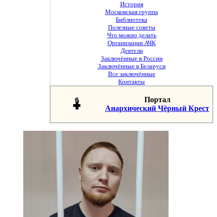
История
Московская группа
Библиотека
Полезные советы
Что можно делать
Организации АЧК
Деятели
Заключённые в России
Заключённые в Беларуси
Все заключённые
Контакты
Портал
Анархический Чёрный Крест