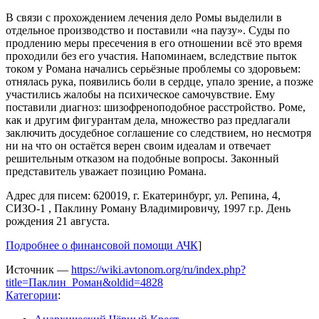
В связи с прохождением лечения дело Ромы выделили в
отдельное производство и поставили «на паузу». Суды по
продлению меры пресечения в его отношении всё это время
проходили без его участия. Напоминаем, вследствие пыток
током у Романа начались серьёзные проблемы со здоровьем:
отнялась рука, появились боли в сердце, упало зрение, а позже
участились жалобы на психическое самочувствие. Ему
поставили диагноз: шизофреноподобное расстройство. Роме,
как и другим фигурантам дела, множество раз предлагали
заключить досудебное соглашение со следствием, но несмотря
ни на что он остаётся верен своим идеалам и отвечает
решительным отказом на подобные вопросы. Законный
представитель уважает позицию Романа.
Адрес для писем: 620019, г. Екатеринбург, ул. Репина, 4,
СИЗО-1 , Паклину Роману Владимировичу, 1997 г.р. День
рождения 21 августа.
Подробнее о финансовой помощи АЧК
]
Источник —
https://wiki.avtonom.org/ru/index.php?
title=Паклин_Роман&oldid=4828
Категории
: