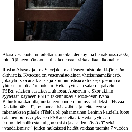
Abasov vapautettiin odottamaan oikeudenkäyntiä heinäkuussa 2022,
minkä jälkeen hän onnistui pakenemaan virkavaltaa ulkomaille.
Ruslan Abasov ja Lev Skorjakin ovat Vasemmistoblokki-järjestön
aktivisteja. Kyseessä on vasemmistolainen yhteisrintamajärjestö,
joka yhdistää anarkistisia ja kommunistisia aktivisteja pienimmän
yhteisen nimittäjän mukaan. Heitä syytetään salaisen palvelun
FSB:n salaisen vastaisesta aktiosta. Abasovin ja Skorjakinin
syytetään käyneen FSB:n rakennuksella Moskovan Ivana
Babuškina -kadulla, nostaneen banderollin jossa oli teksti ”Hyvää
tšekistin päivää!”, polttaneen hätäsoihtua ja heittäneen sen
rakennuksen pihalle (TšeKa oli pahanmainen Leninin kaudella luotu
salainen poliisi, nykyisen FSB:n edeltäjä). Heitä syytetään
”suunnitelmallisesta huliganismista ja aseiden käytöstä” sekä
”vandalismista”, joiden mukaisesti heidät voidaan tuomita 7 vuoden