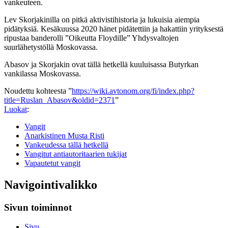
vankeuteen.
Lev Skorjakinilla on pitkä aktivistihistoria ja lukuisia aiempia
pidätyksiä. Kesäkuussa 2020 hänet pidätettiin ja hakattiin yrityksestä
ripustaa banderolli ”Oikeutta Floydille” Yhdysvaltojen
suurlähetystöllä Moskovassa.
Abasov ja Skorjakin ovat tällä hetkellä kuuluisassa Butyrkan
vankilassa Moskovassa.
Noudettu kohteesta ”
https://wiki.avtonom.org/fi/index.php?
title=Ruslan_Abasov&oldid=2371
”
Luokat
:
Vangit
Anarkistinen Musta Risti
Vankeudessa tällä hetkellä
Vangitut antiautoritaarien tukijat
Vapautetut vangit
Navigointivalikko
Sivun toiminnot
Sivu