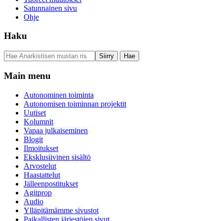
Satunnainen sivu
Ohje
Haku
Main menu
Autonominen toiminta
Autonomisen toiminnan projektit
Uutiset
Kolumnit
Vapaa julkaiseminen
Blogit
Ilmoitukset
Eksklusiivinen sisältö
Arvostelut
Haastattelut
Jälleenpostitukset
Agitprop
Audio
Ylläpitämämme sivustot
Paikallisten järjestöjen sivut