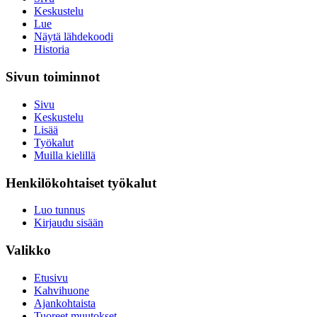
Keskustelu
Lue
Näytä lähdekoodi
Historia
Sivun toiminnot
Sivu
Keskustelu
Lisää
Työkalut
Muilla kielillä
Henkilökohtaiset työkalut
Luo tunnus
Kirjaudu sisään
Valikko
Etusivu
Kahvihuone
Ajankohtaista
Tuoreet muutokset