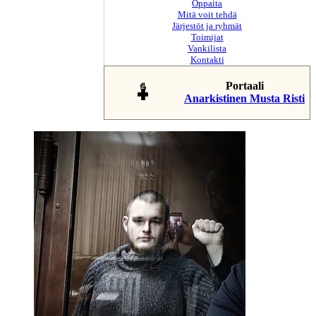
Oppaita
Mitä voit tehdä
Järjestöt ja ryhmät
Toimijat
Vankilista
Kontakti
Portaali
Anarkistinen Musta Risti